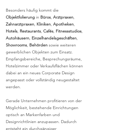
Besonders häufig kommt die
Objektfolierung
in
Büros
,
Arztpraxen
,
Zahnarztpraxen
,
Kliniken
,
Apotheken
,
Hotels
,
Restaurants
,
Cafés
,
Fitnessstudios
,
Autohäusern
,
Einzelhandelsgeschäften
,
Showrooms
,
Behörden
sowie weiteren
gewerblichen Objekten zum Einsatz.
Empfangsbereiche, Besprechungsräume,
Hotelzimmer oder Verkaufsflächen können
dabei an ein neues Corporate Design
angepasst oder vollständig neugestaltet
werden.
Gerade Unternehmen profitieren von der
Möglichkeit, bestehende Einrichtungen
optisch an Markenfarben und
Designrichtlinien anzupassen. Dadurch
entsteht ein durchgängiger