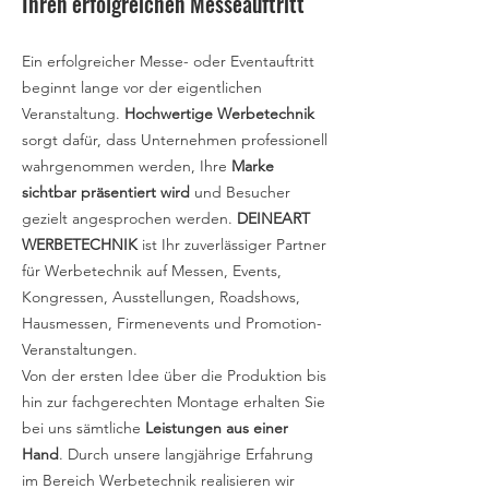
Ihren erfolgreichen Messeauftritt
Roll-Ups oder austauschbare
Grafiksysteme. Diese können für
Ein erfolgreicher Messe- oder Eventauftritt
verschiedene Veranstaltungen flexibel
beginnt lange vor der eigentlichen
eingesetzt und bei Bedarf mit neuen
Veranstaltung.
Hochwertige Werbetechnik
Motiven oder Botschaften aktualisiert
sorgt dafür, dass Unternehmen professionell
werden.
wahrgenommen werden, Ihre
Marke
sichtbar präsentiert wird
und Besucher
gezielt angesprochen werden.
DEINEART
WERBETECHNIK
ist Ihr zuverlässiger Partner
für Werbetechnik auf Messen, Events,
Kongressen, Ausstellungen, Roadshows,
Hausmessen, Firmenevents und Promotion-
Veranstaltungen.
Von der ersten Idee über die Produktion bis
hin zur fachgerechten Montage erhalten Sie
bei uns sämtliche
Leistungen aus einer
Hand
. Durch unsere langjährige Erfahrung
im Bereich Werbetechnik realisieren wir