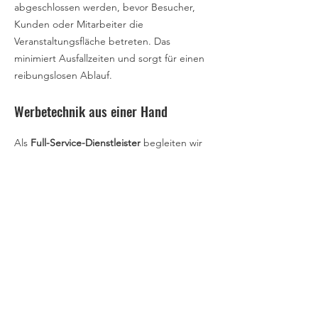
abgeschlossen werden, bevor Besucher,
Kunden oder Mitarbeiter die
Veranstaltungsfläche betreten. Das
minimiert Ausfallzeiten und sorgt für einen
reibungslosen Ablauf.
Werbetechnik aus einer Hand
Als
Full-Service-Dienstleister
begleiten wir
Ihr Projekt
von der ersten Idee bis zur
fertigen Umsetzung
. Unsere Leistungen
umfassen:
Beratung
Planung
Aufmaß
Konstruktion
Gestaltung
Produktion
Digitaldruck